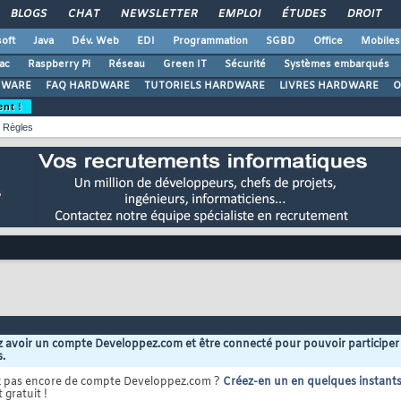
BLOGS
CHAT
NEWSLETTER
EMPLOI
ÉTUDES
DROIT
oft
Java
Dév. Web
EDI
Programmation
SGBD
Office
Mobiles
ac
Raspberry Pi
Réseau
Green IT
Sécurité
Systèmes embarqués
DWARE
FAQ HARDWARE
TUTORIELS HARDWARE
LIVRES HARDWARE
O
ent !
Règles
 avoir un compte Developpez.com et être connecté pour pouvoir participer
s.
z pas encore de compte Developpez.com ?
Créez-en un en quelques instant
 gratuit !