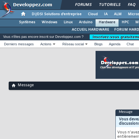
FORUMS
TUTORIELS
FAQ
DI/DSI Solutions d'entreprise
Cloud
IA
ALM
Micros
Systèmes
Windows
Linux
Arduino
Hardware
HPC
M
ACCUEIL HARDWARE
FORUM HAR
Vous n'êtes pas encore inscrit sur Developpez.com ?
Inscrivez-vous gratuitem
Derniers messages
Actions
Réseau social
Blogs
Agenda
Chat
Message
Message
Vous devez
discussion
Vous n'ave
entièrement