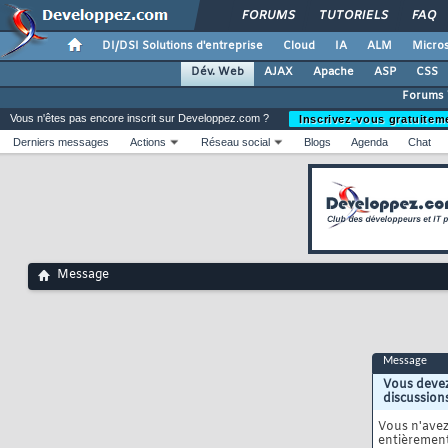
FORUMS
TUTORIELS
FAQ
DI/DSI Solutions d'entreprise
Cloud
IA
ALM
Micros
Dév. Web
AJAX
Apache
ASP
CSS
Forums
Vous n'êtes pas encore inscrit sur Developpez.com ?
Inscrivez-vous gratuitem
Derniers messages
Actions
Réseau social
Blogs
Agenda
Chat
Message
Message
Vous devez
discussion
Vous n'ave
entièrement