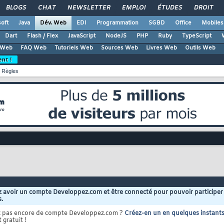
BLOGS
CHAT
NEWSLETTER
EMPLOI
ÉTUDES
DROIT
oft
Java
Dév. Web
EDI
Programmation
SGBD
Office
Mobiles
Dart
Flash / Flex
JavaScript
NodeJS
PHP
Ruby
TypeScript
 Web
FAQ Web
Tutoriels Web
Sources Web
Livres Web
Outils Web
ent !
Règles
 avoir un compte Developpez.com et être connecté pour pouvoir participer
s.
z pas encore de compte Developpez.com ?
Créez-en un en quelques instant
 gratuit !