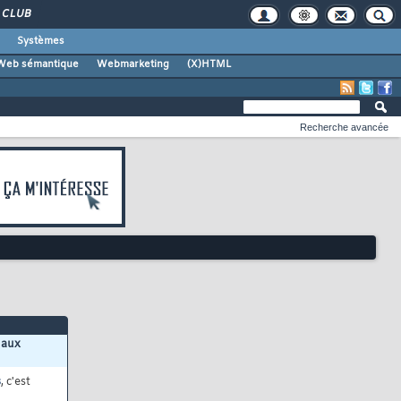
CLUB
Systèmes
Web sémantique
Webmarketing
(X)HTML
Recherche avancée
 aux
s
, c'est