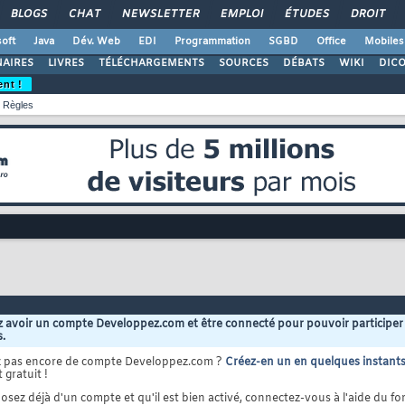
BLOGS
CHAT
NEWSLETTER
EMPLOI
ÉTUDES
DROIT
oft
Java
Dév. Web
EDI
Programmation
SGBD
Office
Mobiles
AIRES
LIVRES
TÉLÉCHARGEMENTS
SOURCES
DÉBATS
WIKI
DIC
ent !
Règles
 avoir un compte Developpez.com et être connecté pour pouvoir participer
s.
z pas encore de compte Developpez.com ?
Créez-en un en quelques instant
 gratuit !
osez déjà d'un compte et qu'il est bien activé, connectez-vous à l'aide du for