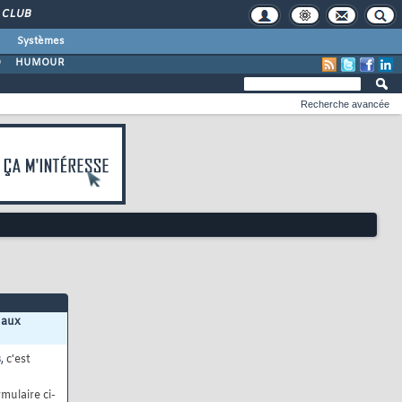
CLUB
Systèmes
O
HUMOUR
Recherche avancée
 aux
s
, c'est
mulaire ci-