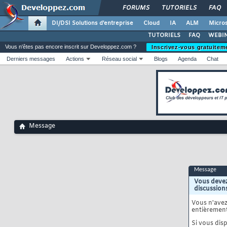
FORUMS
TUTORIELS
FAQ
DI/DSI Solutions d'entreprise
Cloud
IA
ALM
Micros
TUTORIELS
FAQ
WEBIN
Vous n'êtes pas encore inscrit sur Developpez.com ?
Inscrivez-vous gratuitem
Derniers messages
Actions
Réseau social
Blogs
Agenda
Chat
Message
Message
Vous devez
discussion
Vous n'ave
entièrement
Si vous disp