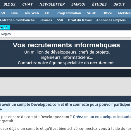
BLOGS
CHAT
NEWSLETTER
EMPLOI
ÉTUDES
DROIT
oft
Java
Dév. Web
EDI
Programmation
SGBD
Office
Mobiles
Entretien d'embauche
Salaires
SSII
Droit du travail
Annonces Emplois
ent !
Règles
 avoir un compte Developpez.com et être connecté pour pouvoir participer
s.
z pas encore de compte Developpez.com ?
Créez-en un en quelques instant
 gratuit !
osez déjà d'un compte et qu'il est bien activé, connectez-vous à l'aide du for