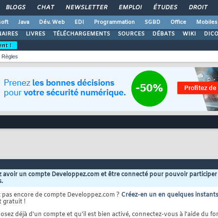
BLOGS
CHAT
NEWSLETTER
EMPLOI
ÉTUDES
DROIT
oft
Java
Dév. Web
EDI
Programmation
SGBD
Office
Mobiles
AIRES
LIVRES
TÉLÉCHARGEMENTS
SOURCES
DÉBATS
WIKI
DIC
ent !
Règles
 avoir un compte Developpez.com et être connecté pour pouvoir participer
s.
z pas encore de compte Developpez.com ?
Créez-en un en quelques instant
 gratuit !
osez déjà d'un compte et qu'il est bien activé, connectez-vous à l'aide du for