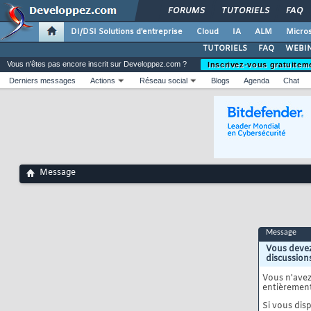
FORUMS
TUTORIELS
FAQ
DI/DSI Solutions d'entreprise
Cloud
IA
ALM
Micros
TUTORIELS
FAQ
WEBIN
Vous n'êtes pas encore inscrit sur Developpez.com ?
Inscrivez-vous gratuitem
Derniers messages
Actions
Réseau social
Blogs
Agenda
Chat
Message
Message
Vous devez
discussion
Vous n'ave
entièrement
Si vous disp