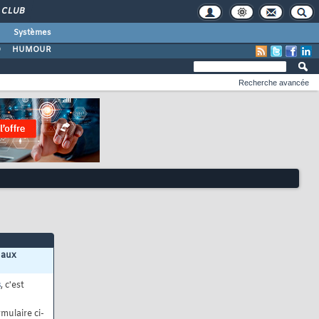
CLUB
Systèmes
O
HUMOUR
Recherche avancée
 aux
s
, c'est
mulaire ci-