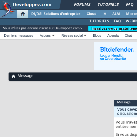
FORUMS
TUTORIELS
FAQ
DI/DSI Solutions d'entreprise
Cloud
IA
ALM
Micros
TUTORIELS
FAQ
WEBIN
Vous n'êtes pas encore inscrit sur Developpez.com ?
Inscrivez-vous gratuitem
Derniers messages
Actions
Réseau social
Blogs
Agenda
Chat
Message
Message
Vous devez
discussion
Vous n'ave
entièrement
Si vous disp