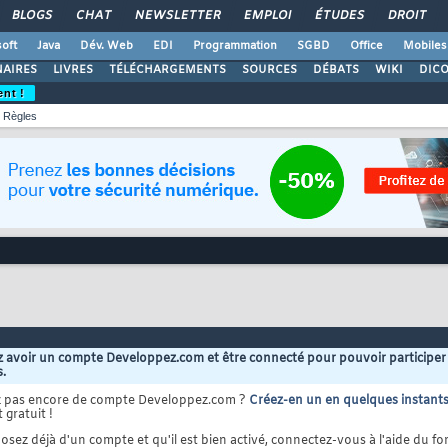
BLOGS
CHAT
NEWSLETTER
EMPLOI
ÉTUDES
DROIT
oft
Java
Dév. Web
EDI
Programmation
SGBD
Office
Mobiles
AIRES
LIVRES
TÉLÉCHARGEMENTS
SOURCES
DÉBATS
WIKI
DIC
ent !
Règles
 avoir un compte Developpez.com et être connecté pour pouvoir participer
s.
z pas encore de compte Developpez.com ?
Créez-en un en quelques instant
 gratuit !
osez déjà d'un compte et qu'il est bien activé, connectez-vous à l'aide du for