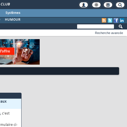
CLUB
Systèmes
O
HUMOUR
Recherche avancée
 aux
s
, c'est
mulaire ci-