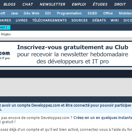
BLOGS
CHAT
NEWSLETTER
EMPLOI
ÉTUDES
DROIT
oft
Java
Dév. Web
EDI
Programmation
SGBD
Office
Mobiles
AIRES
LIVRES
TÉLÉCHARGEMENTS
SOURCES
DÉBATS
WIKI
DIC
ent !
Règles
 avoir un compte Developpez.com et être connecté pour pouvoir participer
s.
z pas encore de compte Developpez.com ?
Créez-en un en quelques instant
 gratuit !
osez déjà d'un compte et qu'il est bien activé, connectez-vous à l'aide du for