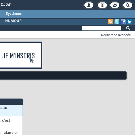
CLUB
Systèmes
O
HUMOUR
Recherche avancée
 aux
s
, c'est
mulaire ci-