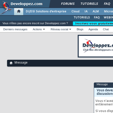
FORUMS
TUTORIELS
FAQ
DI/DSI Solutions d'entreprise
Cloud
IA
ALM
Micros
TUTORIELS
FAQ
WEBIN
Vous n'êtes pas encore inscrit sur Developpez.com ?
Inscrivez-vous gratuitem
Derniers messages
Actions
Réseau social
Blogs
Agenda
Chat
Message
Message
Vous devez
discussion
Vous n'ave
entièrement
Si vous disp