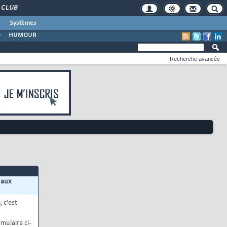
CLUB
Systèmes
O
HUMOUR
Recherche avancée
 aux
s
, c'est
mulaire ci-