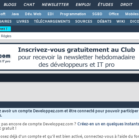
BLOGS
CHAT
NEWSLETTER
EMPLOI
ÉTUDES
DROIT
oft
Java
Dév. Web
EDI
Programmation
SGBD
Office
Mobiles
AIRES
LIVRES
TÉLÉCHARGEMENTS
SOURCES
DÉBATS
WIKI
DIC
ent !
Règles
 avoir un compte Developpez.com et être connecté pour pouvoir participer
s.
z pas encore de compte Developpez.com ?
Créez-en un en quelques instant
 gratuit !
osez déjà d'un compte et qu'il est bien activé, connectez-vous à l'aide du for