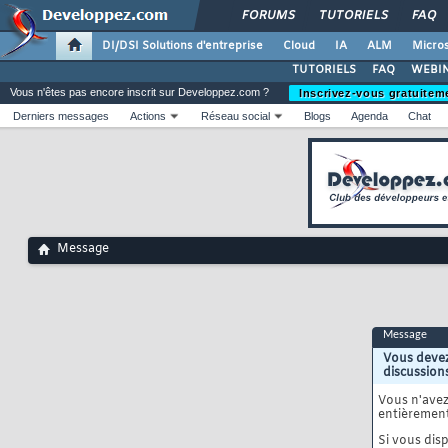
FORUMS
TUTORIELS
FAQ
DI/DSI Solutions d'entreprise
Cloud
IA
ALM
Micros
TUTORIELS
FAQ
WEBIN
Vous n'êtes pas encore inscrit sur Developpez.com ?
Inscrivez-vous gratuitem
Derniers messages
Actions
Réseau social
Blogs
Agenda
Chat
Message
Message
Vous devez
discussion
Vous n'ave
entièrement
Si vous disp