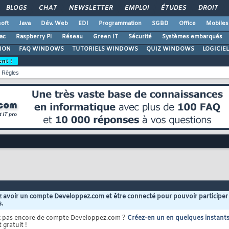
BLOGS
CHAT
NEWSLETTER
EMPLOI
ÉTUDES
DROIT
oft
Java
Dév. Web
EDI
Programmation
SGBD
Office
Mobiles
ac
Raspberry Pi
Réseau
Green IT
Sécurité
Systèmes embarqués
ION
FAQ WINDOWS
TUTORIELS WINDOWS
QUIZ WINDOWS
LOGICIE
ent !
Règles
 avoir un compte Developpez.com et être connecté pour pouvoir participer
s.
z pas encore de compte Developpez.com ?
Créez-en un en quelques instant
 gratuit !