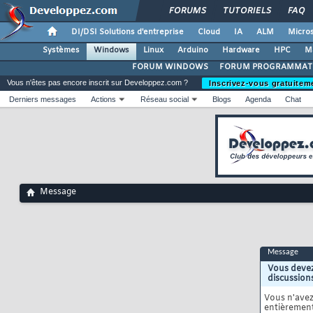
FORUMS
TUTORIELS
FAQ
DI/DSI Solutions d'entreprise
Cloud
IA
ALM
Micros
Systèmes
Windows
Linux
Arduino
Hardware
HPC
M
FORUM WINDOWS
FORUM PROGRAMMAT
Vous n'êtes pas encore inscrit sur Developpez.com ?
Inscrivez-vous gratuitem
Derniers messages
Actions
Réseau social
Blogs
Agenda
Chat
Message
Message
Vous devez
discussion
Vous n'ave
entièrement