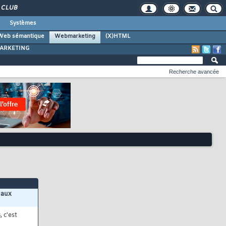
CLUB
Systèmes
Web sémantique
Webmarketing
(X)HTML
ARKETING
Recherche avancée
 aux
s
, c'est