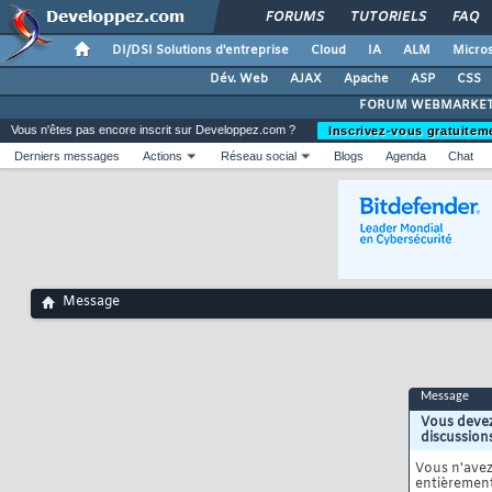
FORUMS
TUTORIELS
FAQ
DI/DSI Solutions d'entreprise
Cloud
IA
ALM
Micros
Dév. Web
AJAX
Apache
ASP
CSS
FORUM WEBMARKET
Vous n'êtes pas encore inscrit sur Developpez.com ?
Inscrivez-vous gratuitem
Derniers messages
Actions
Réseau social
Blogs
Agenda
Chat
Message
Message
Vous devez
discussion
Vous n'ave
entièrement