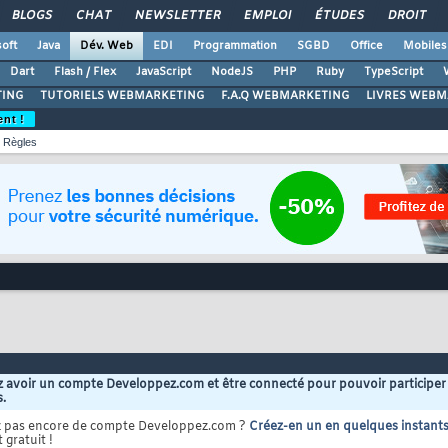
BLOGS
CHAT
NEWSLETTER
EMPLOI
ÉTUDES
DROIT
oft
Java
Dév. Web
EDI
Programmation
SGBD
Office
Mobiles
Dart
Flash / Flex
JavaScript
NodeJS
PHP
Ruby
TypeScript
ING
TUTORIELS WEBMARKETING
F.A.Q WEBMARKETING
LIVRES WEBM
ent !
Règles
 avoir un compte Developpez.com et être connecté pour pouvoir participer
s.
z pas encore de compte Developpez.com ?
Créez-en un en quelques instant
 gratuit !