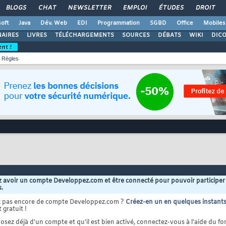
BLOGS
CHAT
NEWSLETTER
EMPLOI
ÉTUDES
DROIT
oft
Java
Dév. Web
EDI
Programmation
SGBD
Office
Mobiles
AIRES
LIVRES
TÉLÉCHARGEMENTS
SOURCES
DÉBATS
WIKI
DIC
ent !
Règles
 avoir un compte Developpez.com et être connecté pour pouvoir participer
s.
z pas encore de compte Developpez.com ?
Créez-en un en quelques instant
 gratuit !
osez déjà d'un compte et qu'il est bien activé, connectez-vous à l'aide du for