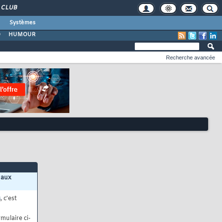
CLUB
Systèmes
O
HUMOUR
Recherche avancée
 aux
s
, c'est
mulaire ci-