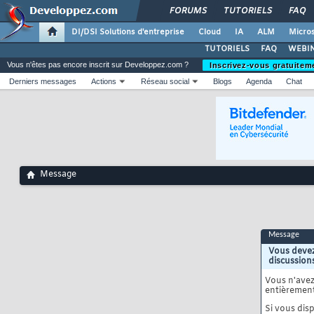
FORUMS
TUTORIELS
FAQ
DI/DSI Solutions d'entreprise
Cloud
IA
ALM
Micros
TUTORIELS
FAQ
WEBIN
Vous n'êtes pas encore inscrit sur Developpez.com ?
Inscrivez-vous gratuitem
Derniers messages
Actions
Réseau social
Blogs
Agenda
Chat
Message
Message
Vous devez
discussion
Vous n'ave
entièrement
Si vous disp