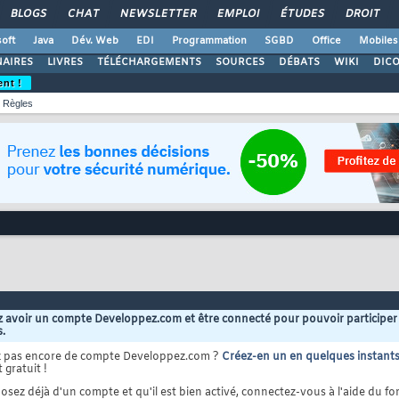
BLOGS
CHAT
NEWSLETTER
EMPLOI
ÉTUDES
DROIT
oft
Java
Dév. Web
EDI
Programmation
SGBD
Office
Mobiles
AIRES
LIVRES
TÉLÉCHARGEMENTS
SOURCES
DÉBATS
WIKI
DIC
ent !
Règles
 avoir un compte Developpez.com et être connecté pour pouvoir participer
s.
z pas encore de compte Developpez.com ?
Créez-en un en quelques instant
 gratuit !
osez déjà d'un compte et qu'il est bien activé, connectez-vous à l'aide du for