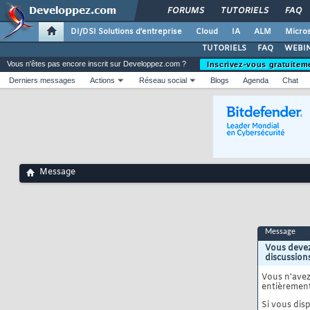
FORUMS
TUTORIELS
FAQ
DI/DSI Solutions d'entreprise
Cloud
IA
ALM
Micros
TUTORIELS
FAQ
WEBIN
Vous n'êtes pas encore inscrit sur Developpez.com ?
Inscrivez-vous gratuitem
Derniers messages
Actions
Réseau social
Blogs
Agenda
Chat
Message
Message
Vous devez
discussion
Vous n'ave
entièrement
Si vous disp