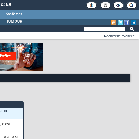
CLUB
Systèmes
O
HUMOUR
Recherche avancée
 aux
s
, c'est
mulaire ci-