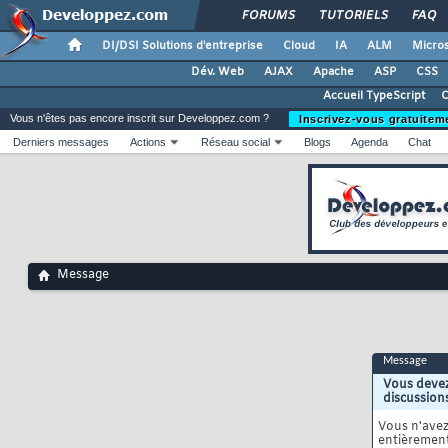
FORUMS
TUTORIELS
FAQ
DI/DSI Solutions d'entreprise
Cloud
IA
ALM
Micros
Dév. Web
AJAX
Apache
ASP
CSS
Accueil TypeScript
C
Vous n'êtes pas encore inscrit sur Developpez.com ?
Inscrivez-vous gratuitem
Derniers messages
Actions
Réseau social
Blogs
Agenda
Chat
Message
Message
Vous devez
discussion
Vous n'ave
entièrement