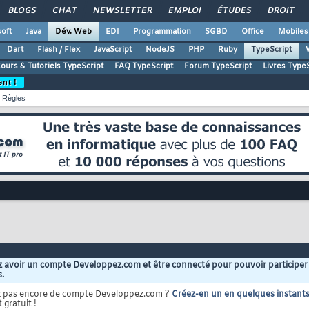
BLOGS
CHAT
NEWSLETTER
EMPLOI
ÉTUDES
DROIT
oft
Java
Dév. Web
EDI
Programmation
SGBD
Office
Mobiles
Dart
Flash / Flex
JavaScript
NodeJS
PHP
Ruby
TypeScript
ours & Tutoriels TypeScript
FAQ TypeScript
Forum TypeScript
Livres TypeS
ent !
Règles
 avoir un compte Developpez.com et être connecté pour pouvoir participer
s.
z pas encore de compte Developpez.com ?
Créez-en un en quelques instant
 gratuit !