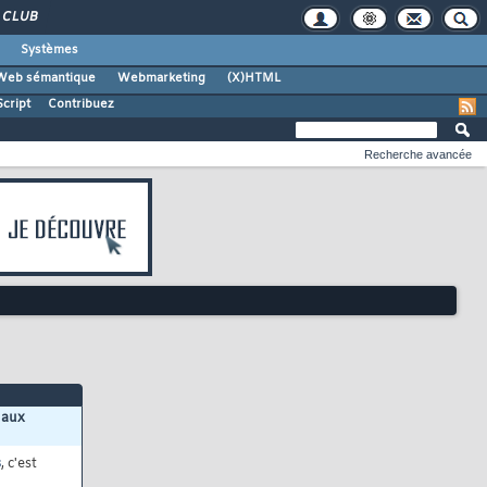
CLUB
Systèmes
Web sémantique
Webmarketing
(X)HTML
cript
Contribuez
Recherche avancée
 aux
s
, c'est