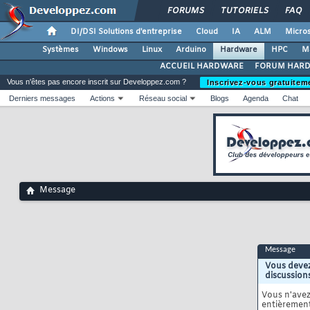
FORUMS
TUTORIELS
FAQ
DI/DSI Solutions d'entreprise
Cloud
IA
ALM
Micros
Systèmes
Windows
Linux
Arduino
Hardware
HPC
M
ACCUEIL HARDWARE
FORUM HAR
Vous n'êtes pas encore inscrit sur Developpez.com ?
Inscrivez-vous gratuitem
Derniers messages
Actions
Réseau social
Blogs
Agenda
Chat
Message
Message
Vous devez
discussion
Vous n'ave
entièrement