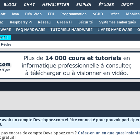
BLOGS
CHAT
NEWSLETTER
EMPLOI
ÉTUDES
DROIT
oft
Java
Dév. Web
EDI
Programmation
SGBD
Office
Mobiles
ac
Raspberry Pi
Réseau
Green IT
Sécurité
Systèmes embarqués
DWARE
FAQ HARDWARE
TUTORIELS HARDWARE
LIVRES HARDWARE
O
ent !
Règles
 avoir un compte Developpez.com et être connecté pour pouvoir participer
s.
z pas encore de compte Developpez.com ?
Créez-en un en quelques instant
 gratuit !