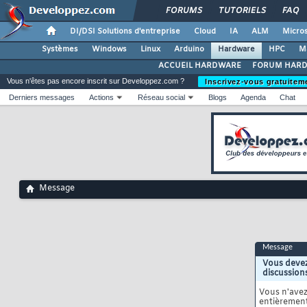
FORUMS
TUTORIELS
FAQ
DI/DSI Solutions d'entreprise
Cloud
IA
ALM
Micros
Systèmes
Windows
Linux
Arduino
Hardware
HPC
M
ACCUEIL HARDWARE
FORUM HAR
Vous n'êtes pas encore inscrit sur Developpez.com ?
Inscrivez-vous gratuitem
Derniers messages
Actions
Réseau social
Blogs
Agenda
Chat
Message
Message
Vous devez
discussion
Vous n'ave
entièrement