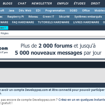
BLOGS
CHAT
NEWSLETTER
EMPLOI
ÉTUDES
DROIT
oft
Java
Dév. Web
EDI
Programmation
SGBD
Office
Mobiles
ac
Raspberry Pi
Réseau
Green IT
Sécurité
Systèmes embarqués
DWARE
FAQ HARDWARE
TUTORIELS HARDWARE
LIVRES HARDWARE
O
ent !
Règles
 avoir un compte Developpez.com et être connecté pour pouvoir participer
s.
z pas encore de compte Developpez.com ?
Créez-en un en quelques instant
 gratuit !