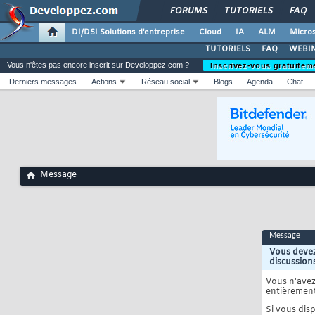
FORUMS
TUTORIELS
FAQ
DI/DSI Solutions d'entreprise
Cloud
IA
ALM
Micros
TUTORIELS
FAQ
WEBIN
Vous n'êtes pas encore inscrit sur Developpez.com ?
Inscrivez-vous gratuitem
Derniers messages
Actions
Réseau social
Blogs
Agenda
Chat
Message
Message
Vous devez
discussion
Vous n'ave
entièrement
Si vous disp