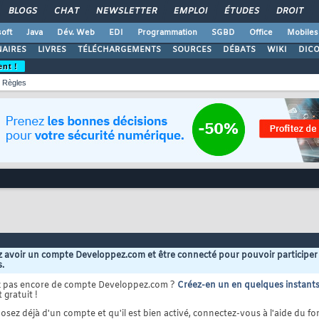
BLOGS
CHAT
NEWSLETTER
EMPLOI
ÉTUDES
DROIT
oft
Java
Dév. Web
EDI
Programmation
SGBD
Office
Mobiles
AIRES
LIVRES
TÉLÉCHARGEMENTS
SOURCES
DÉBATS
WIKI
DIC
ent !
Règles
 avoir un compte Developpez.com et être connecté pour pouvoir participer
s.
z pas encore de compte Developpez.com ?
Créez-en un en quelques instant
 gratuit !
osez déjà d'un compte et qu'il est bien activé, connectez-vous à l'aide du for