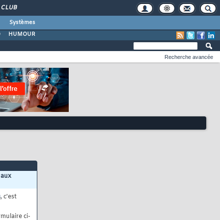
CLUB
Systèmes
O
HUMOUR
Recherche avancée
 aux
s
, c'est
mulaire ci-