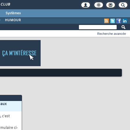
CLUB
Systèmes
O
HUMOUR
Recherche avancée
 aux
s
, c'est
mulaire ci-