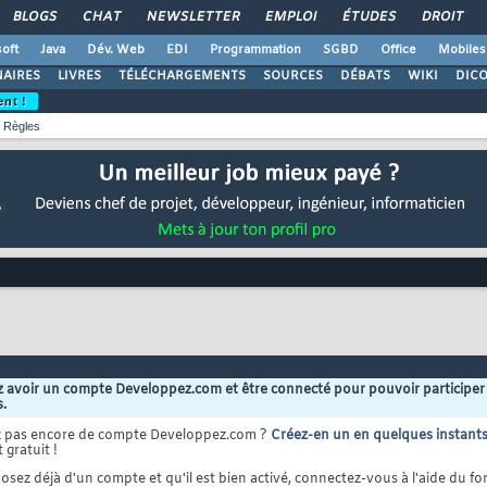
BLOGS
CHAT
NEWSLETTER
EMPLOI
ÉTUDES
DROIT
oft
Java
Dév. Web
EDI
Programmation
SGBD
Office
Mobiles
AIRES
LIVRES
TÉLÉCHARGEMENTS
SOURCES
DÉBATS
WIKI
DIC
ent !
Règles
 avoir un compte Developpez.com et être connecté pour pouvoir participer
s.
z pas encore de compte Developpez.com ?
Créez-en un en quelques instant
 gratuit !
osez déjà d'un compte et qu'il est bien activé, connectez-vous à l'aide du for