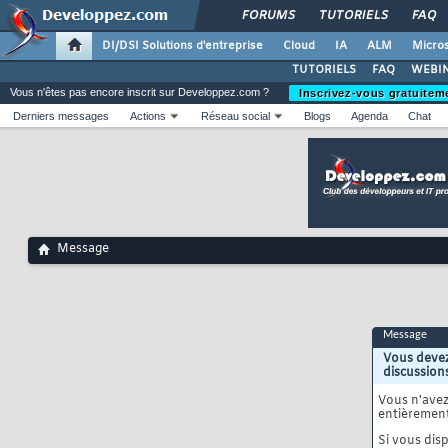
FORUMS
TUTORIELS
FAQ
DI/DSI Solutions d'entreprise
Cloud
IA
ALM
Micros
TUTORIELS
FAQ
WEBIN
Vous n'êtes pas encore inscrit sur Developpez.com ?
Inscrivez-vous gratuitem
Derniers messages
Actions
Réseau social
Blogs
Agenda
Chat
Message
Message
Vous devez
discussion
Vous n'ave
entièrement
Si vous disp