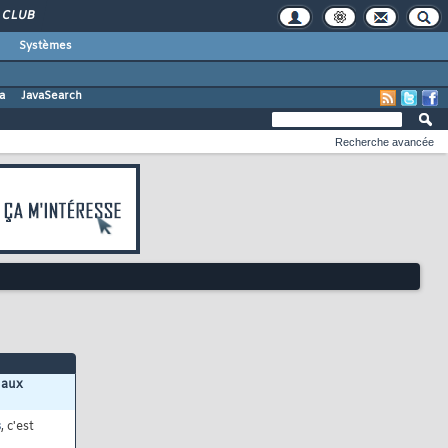
CLUB
Systèmes
a
JavaSearch
Recherche avancée
 aux
s
, c'est