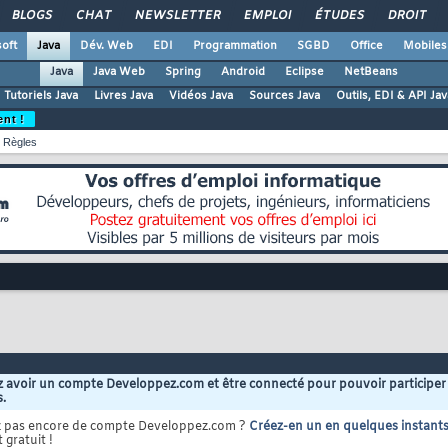
BLOGS
CHAT
NEWSLETTER
EMPLOI
ÉTUDES
DROIT
oft
Java
Dév. Web
EDI
Programmation
SGBD
Office
Mobiles
Java
Java Web
Spring
Android
Eclipse
NetBeans
Tutoriels Java
Livres Java
Vidéos Java
Sources Java
Outils, EDI & API Jav
ent !
Règles
 avoir un compte Developpez.com et être connecté pour pouvoir participer
s.
z pas encore de compte Developpez.com ?
Créez-en un en quelques instant
 gratuit !