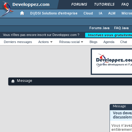
FORUMS
TUTORIELS
FAQ
DI/DSI Solutions d'entreprise
Cloud
IA
ALM
Micros
Forums Java
FAQ Java
Vous n'êtes pas encore inscrit sur Developpez.com ?
Inscrivez-vous gratuitem
Derniers messages
Actions
Réseau social
Blogs
Agenda
Chat
Message
Message
Vous devez
discussion
Vous n'ave
entièrement