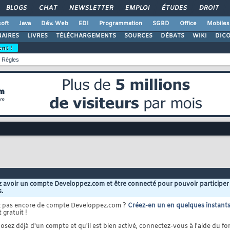
BLOGS
CHAT
NEWSLETTER
EMPLOI
ÉTUDES
DROIT
oft
Java
Dév. Web
EDI
Programmation
SGBD
Office
Mobiles
AIRES
LIVRES
TÉLÉCHARGEMENTS
SOURCES
DÉBATS
WIKI
DIC
ent !
Règles
 avoir un compte Developpez.com et être connecté pour pouvoir participer
s.
z pas encore de compte Developpez.com ?
Créez-en un en quelques instant
 gratuit !
osez déjà d'un compte et qu'il est bien activé, connectez-vous à l'aide du for