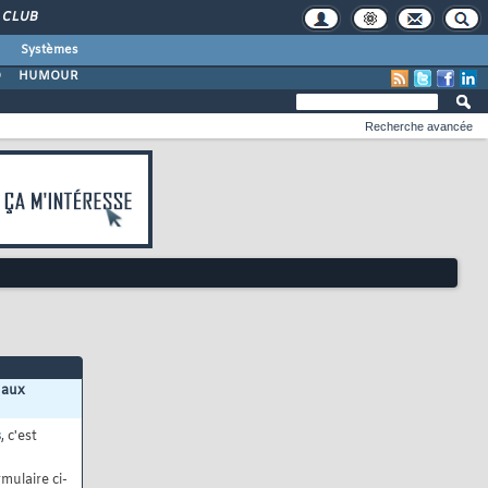
CLUB
Systèmes
O
HUMOUR
Recherche avancée
 aux
s
, c'est
mulaire ci-