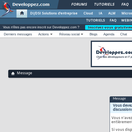
FORUMS
TUTORIELS
FAQ
DI/DSI Solutions d'entreprise
Cloud
IA
ALM
Micros
TUTORIELS
FAQ
WEBIN
Vous n'êtes pas encore inscrit sur Developpez.com ?
Inscrivez-vous gratuitem
Derniers messages
Actions
Réseau social
Blogs
Agenda
Chat
Message
Message
Vous devez
discussion
Vous n'ave
entièrement
Si vous disp