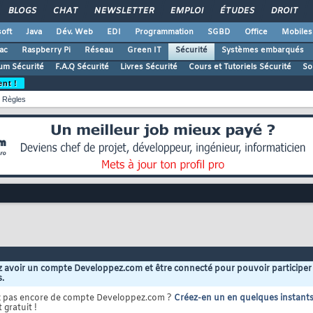
BLOGS
CHAT
NEWSLETTER
EMPLOI
ÉTUDES
DROIT
oft
Java
Dév. Web
EDI
Programmation
SGBD
Office
Mobiles
ac
Raspberry Pi
Réseau
Green IT
Sécurité
Systèmes embarqués
um Sécurité
F.A.Q Sécurité
Livres Sécurité
Cours et Tutoriels Sécurité
So
ent !
Règles
 avoir un compte Developpez.com et être connecté pour pouvoir participer
s.
z pas encore de compte Developpez.com ?
Créez-en un en quelques instant
 gratuit !