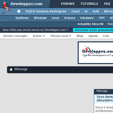
FORUMS
TUTORIELS
FAQ
DI/DSI Solutions d'entreprise
Cloud
IA
ALM
Micros
Systèmes
Windows
Linux
Arduino
Hardware
HPC
M
Actualités Sécurité
For
Vous n'êtes pas encore inscrit sur Developpez.com ?
Inscrivez-vous gratuitem
Derniers messages
Actions
Réseau social
Blogs
Agenda
Chat
Message
Message
Vous devez
discussion
Vous n'ave
entièrement