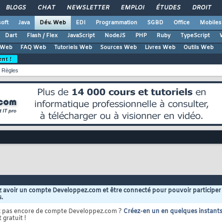
BLOGS
CHAT
NEWSLETTER
EMPLOI
ÉTUDES
DROIT
oft
Java
Dév. Web
EDI
Programmation
SGBD
Office
Mobiles
Dart
Flash / Flex
JavaScript
NodeJS
PHP
Ruby
TypeScript
 Web
FAQ Web
Tutoriels Web
Sources Web
Livres Web
Outils Web
ent !
Règles
 avoir un compte Developpez.com et être connecté pour pouvoir participer
s.
z pas encore de compte Developpez.com ?
Créez-en un en quelques instant
 gratuit !