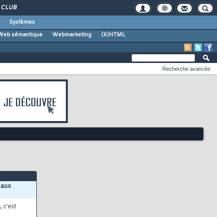
CLUB
Systèmes
Web sémantique
Webmarketing
(X)HTML
Recherche avancée
 aux
s
, c'est