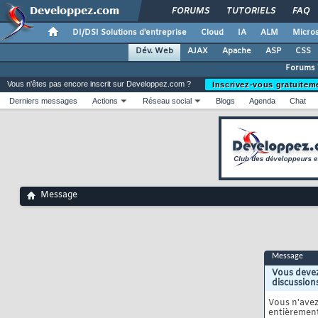
FORUMS
TUTORIELS
FAQ
DI/DSI Solutions d'entreprise
Cloud
IA
ALM
Micros
Dév. Web
AJAX
Apache
ASP
CSS
Forums
Vous n'êtes pas encore inscrit sur Developpez.com ?
Inscrivez-vous gratuitem
Derniers messages
Actions
Réseau social
Blogs
Agenda
Chat
Message
Message
Vous devez
discussion
Vous n'ave
entièrement