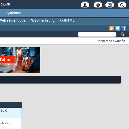
CLUB
Systèmes
Web sémantique
Webmarketing
(X)HTML
Recherche avancée
 aux
s
, c'est