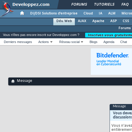
FORUMS
TUTORIELS
FAQ
DI/DSI Solutions d'entreprise
Cloud
IA
ALM
Micros
Dév. Web
AJAX
Apache
ASP
CSS
Forums
Vous n'êtes pas encore inscrit sur Developpez.com ?
Inscrivez-vous gratuitem
Derniers messages
Actions
Réseau social
Blogs
Agenda
Chat
Message
Message
Vous devez
discussion
Vous n'ave
entièrement