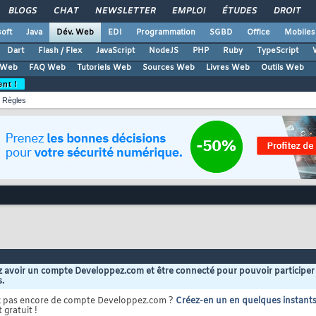
BLOGS
CHAT
NEWSLETTER
EMPLOI
ÉTUDES
DROIT
oft
Java
Dév. Web
EDI
Programmation
SGBD
Office
Mobiles
Dart
Flash / Flex
JavaScript
NodeJS
PHP
Ruby
TypeScript
 Web
FAQ Web
Tutoriels Web
Sources Web
Livres Web
Outils Web
ent !
Règles
 avoir un compte Developpez.com et être connecté pour pouvoir participer
s.
z pas encore de compte Developpez.com ?
Créez-en un en quelques instant
 gratuit !