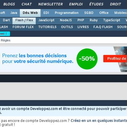
BLOGS
CHAT
NEWSLETTER
EMPLOI
ÉTUDES
DROIT
oft
Java
Dév. Web
EDI
Programmation
SGBD
Office
Mobiles
Dart
Flash / Flex
JavaScript
NodeJS
PHP
Ruby
TypeScript
LASH
FORUM FLEX
TUTORIELS
OUTILS
LIVRES
F.A.Q FLASH
SOUR
ent !
Règles
 avoir un compte Developpez.com et être connecté pour pouvoir participer
s.
z pas encore de compte Developpez.com ?
Créez-en un en quelques instant
 gratuit !