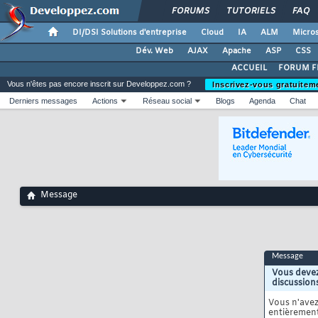
FORUMS
TUTORIELS
FAQ
DI/DSI Solutions d'entreprise
Cloud
IA
ALM
Micros
Dév. Web
AJAX
Apache
ASP
CSS
ACCUEIL
FORUM F
Vous n'êtes pas encore inscrit sur Developpez.com ?
Inscrivez-vous gratuitem
Derniers messages
Actions
Réseau social
Blogs
Agenda
Chat
Message
Message
Vous devez
discussion
Vous n'ave
entièrement