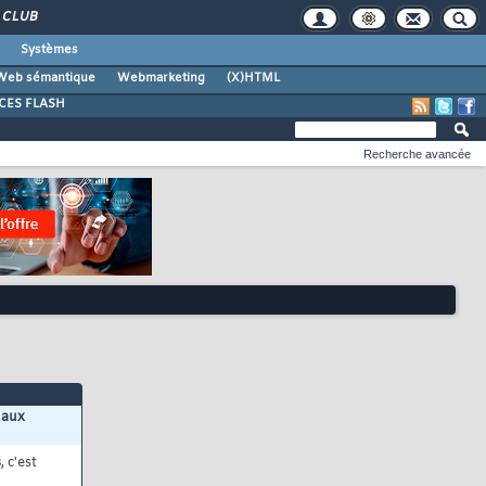
CLUB
Systèmes
Web sémantique
Webmarketing
(X)HTML
CES FLASH
Recherche avancée
 aux
s
, c'est