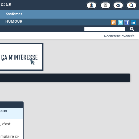
CLUB
Systèmes
O
HUMOUR
Recherche avancée
 aux
s
, c'est
mulaire ci-