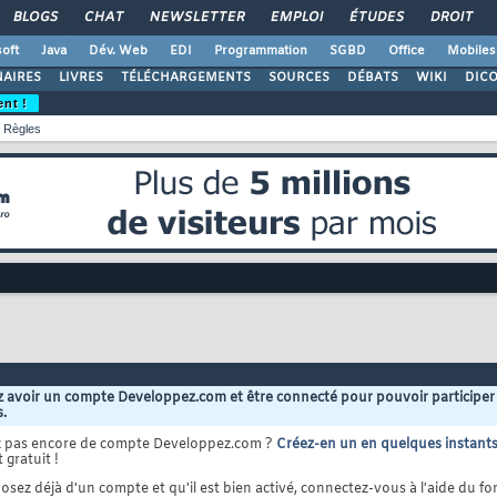
BLOGS
CHAT
NEWSLETTER
EMPLOI
ÉTUDES
DROIT
oft
Java
Dév. Web
EDI
Programmation
SGBD
Office
Mobiles
AIRES
LIVRES
TÉLÉCHARGEMENTS
SOURCES
DÉBATS
WIKI
DIC
ent !
Règles
 avoir un compte Developpez.com et être connecté pour pouvoir participer
s.
z pas encore de compte Developpez.com ?
Créez-en un en quelques instant
 gratuit !
osez déjà d'un compte et qu'il est bien activé, connectez-vous à l'aide du for