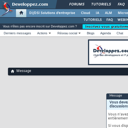
FORUMS
TUTORIELS
FAQ
DI/DSI Solutions d'entreprise
Cloud
IA
ALM
Micros
TUTORIELS
FAQ
WEBIN
Vous n'êtes pas encore inscrit sur Developpez.com ?
Inscrivez-vous gratuitem
Derniers messages
Actions
Réseau social
Blogs
Agenda
Chat
Message
Message
Vous devez
discussion
Vous n'ave
entièrement
Si vous disp