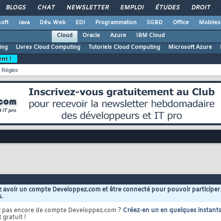
BLOGS
CHAT
NEWSLETTER
EMPLOI
ÉTUDES
DROIT
oft
Java
Dév. Web
EDI
Programmation
SGBD
Office
Mobiles
Cloud
Oracle
Azure
IBM Cloud
ing
Livres Cloud Computing
Tutoriels Cloud Computing
Microsoft Azure
ent !
Règles
 avoir un compte Developpez.com et être connecté pour pouvoir participer
s.
z pas encore de compte Developpez.com ?
Créez-en un en quelques instant
 gratuit !