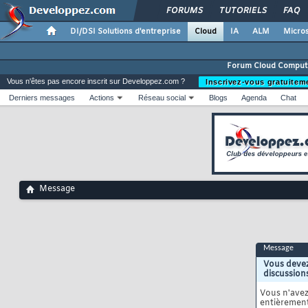
FORUMS
TUTORIELS
FAQ
DI/DSI Solutions d'entreprise
Cloud
IA
ALM
Micros
Forum Cloud Comput
Vous n'êtes pas encore inscrit sur Developpez.com ?
Inscrivez-vous gratuitem
Derniers messages
Actions
Réseau social
Blogs
Agenda
Chat
Message
Message
Vous devez
discussion
Vous n'ave
entièrement