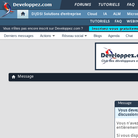
FORUMS
TUTORIELS
FAQ
DI/DSI Solutions d'entreprise
Cloud
IA
ALM
Micros
TUTORIELS
FAQ
WEBIN
Vous n'êtes pas encore inscrit sur Developpez.com ?
Inscrivez-vous gratuitem
Derniers messages
Actions
Réseau social
Blogs
Agenda
Chat
Message
Message
Vous devez
discussion
Vous n'ave
entièrement
Si vous disp