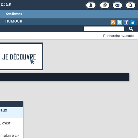
CLUB
Systèmes
O
HUMOUR
Recherche avancée
 aux
s
, c'est
mulaire ci-