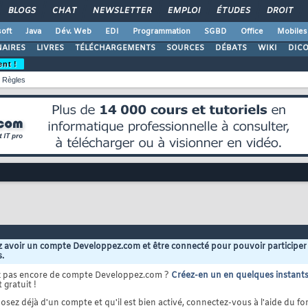
BLOGS
CHAT
NEWSLETTER
EMPLOI
ÉTUDES
DROIT
oft
Java
Dév. Web
EDI
Programmation
SGBD
Office
Mobiles
AIRES
LIVRES
TÉLÉCHARGEMENTS
SOURCES
DÉBATS
WIKI
DIC
ent !
Règles
 avoir un compte Developpez.com et être connecté pour pouvoir participer
s.
z pas encore de compte Developpez.com ?
Créez-en un en quelques instant
 gratuit !
osez déjà d'un compte et qu'il est bien activé, connectez-vous à l'aide du for