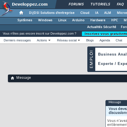
FORUMS
TUTORIELS
FAQ
DI/DSI Solutions d'entreprise
Cloud
IA
ALM
Micros
Systèmes
Windows
Linux
Arduino
Hardware
HPC
M
Actualités Sécurité
For
Vous n'êtes pas encore inscrit sur Developpez.com ?
Inscrivez-vous gratuitem
Derniers messages
Actions
Réseau social
Blogs
Agenda
Chat
Message
Message
Vous devez
discussion
Vous n'ave
entièrement