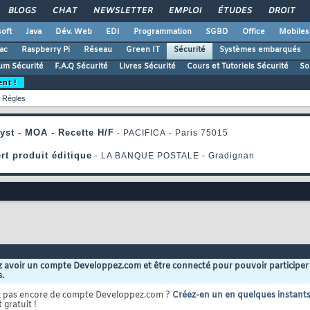
BLOGS
CHAT
NEWSLETTER
EMPLOI
ÉTUDES
DROIT
oft
Java
Dév. Web
EDI
Programmation
SGBD
Office
Mobiles
ac
Raspberry Pi
Réseau
Green IT
Sécurité
Systèmes embarqués
um Sécurité
F.A.Q Sécurité
Livres Sécurité
Cours et Tutoriels Sécurité
So
ent !
Règles
 avoir un compte Developpez.com et être connecté pour pouvoir participer
s.
z pas encore de compte Developpez.com ?
Créez-en un en quelques instant
 gratuit !