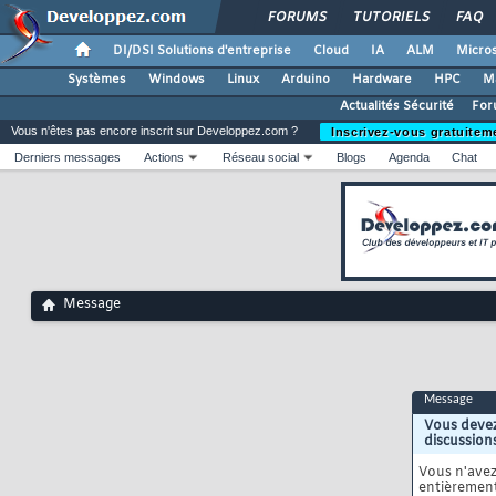
FORUMS
TUTORIELS
FAQ
DI/DSI Solutions d'entreprise
Cloud
IA
ALM
Micros
Systèmes
Windows
Linux
Arduino
Hardware
HPC
M
Actualités Sécurité
For
Vous n'êtes pas encore inscrit sur Developpez.com ?
Inscrivez-vous gratuitem
Derniers messages
Actions
Réseau social
Blogs
Agenda
Chat
Message
Message
Vous devez
discussion
Vous n'ave
entièrement