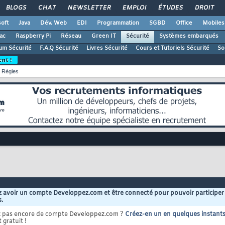
BLOGS
CHAT
NEWSLETTER
EMPLOI
ÉTUDES
DROIT
oft
Java
Dév. Web
EDI
Programmation
SGBD
Office
Mobiles
ac
Raspberry Pi
Réseau
Green IT
Sécurité
Systèmes embarqués
um Sécurité
F.A.Q Sécurité
Livres Sécurité
Cours et Tutoriels Sécurité
So
ent !
Règles
 avoir un compte Developpez.com et être connecté pour pouvoir participer
s.
z pas encore de compte Developpez.com ?
Créez-en un en quelques instant
 gratuit !