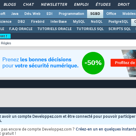
BLOGS
CHAT
NEWSLETTER
EMPLOI
ÉTUDES
DROIT
oft
Java
Dév. Web
EDI
Programmation
SGBD
Office
Mobiles
Science
DB2
Firebird
InterBase
MySQL
NoSQL
PostgreSQL
O
LE
F.A.Q ORACLE
TUTORIELS ORACLE
TUTORIELS SQL
SCRIPTS SQL
ent !
Règles
 avoir un compte Developpez.com et être connecté pour pouvoir participer
s.
z pas encore de compte Developpez.com ?
Créez-en un en quelques instant
 gratuit !