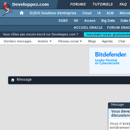
FORUMS
TUTORIELS
FAQ
DI/DSI Solutions d'entreprise
Cloud
IA
ALM
Micros
SGBD
4D
Access
Big Data
Data 
ACCUEIL ORACLE
FORUM ORAC
Vous n'êtes pas encore inscrit sur Developpez.com ?
Inscrivez-vous gratuitem
Derniers messages
Actions
Réseau social
Blogs
Agenda
Chat
Message
Message
Vous devez
discussion
Vous n'ave
entièrement