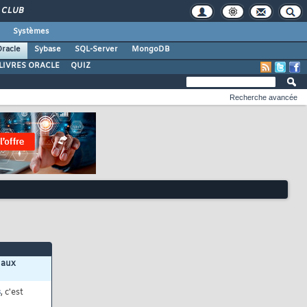
CLUB
Systèmes
racle
Sybase
SQL-Server
MongoDB
LIVRES ORACLE
QUIZ
Recherche avancée
 aux
s
, c'est