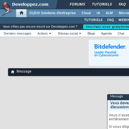
FORUMS
TUTORIELS
FAQ
DI/DSI Solutions d'entreprise
Cloud
IA
ALM
Micros
TUTORIELS
FAQ
WEBIN
Vous n'êtes pas encore inscrit sur Developpez.com ?
Inscrivez-vous gratuitem
Derniers messages
Actions
Réseau social
Blogs
Agenda
Chat
Message
Message
Vous devez
discussion
Vous n'ave
entièrement
Si vous disp