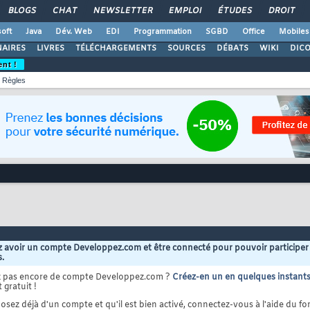
BLOGS
CHAT
NEWSLETTER
EMPLOI
ÉTUDES
DROIT
oft
Java
Dév. Web
EDI
Programmation
SGBD
Office
Mobiles
AIRES
LIVRES
TÉLÉCHARGEMENTS
SOURCES
DÉBATS
WIKI
DIC
ent !
Règles
 avoir un compte Developpez.com et être connecté pour pouvoir participer
s.
z pas encore de compte Developpez.com ?
Créez-en un en quelques instant
 gratuit !
osez déjà d'un compte et qu'il est bien activé, connectez-vous à l'aide du for