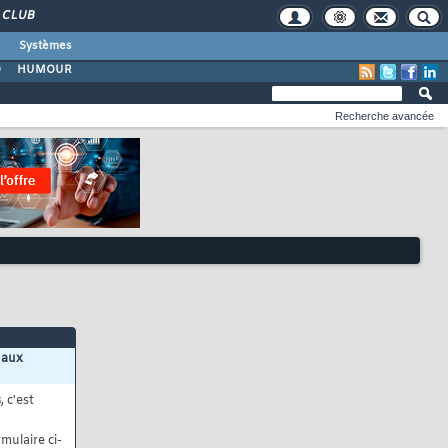
CLUB
Systèmes
O
HUMOUR
Recherche avancée
 aux
s
, c'est
mulaire ci-