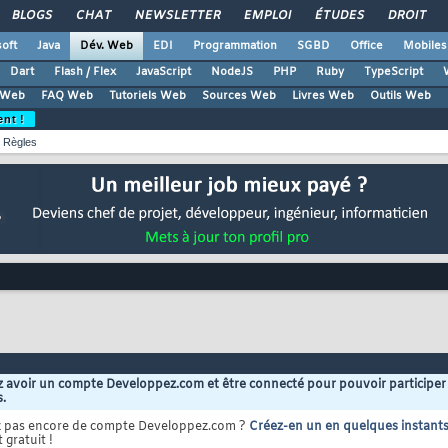
BLOGS
CHAT
NEWSLETTER
EMPLOI
ÉTUDES
DROIT
oft
Java
Dév. Web
EDI
Programmation
SGBD
Office
Mobiles
Dart
Flash / Flex
JavaScript
NodeJS
PHP
Ruby
TypeScript
 Web
FAQ Web
Tutoriels Web
Sources Web
Livres Web
Outils Web
ent !
Règles
 avoir un compte Developpez.com et être connecté pour pouvoir participer
s.
z pas encore de compte Developpez.com ?
Créez-en un en quelques instant
 gratuit !