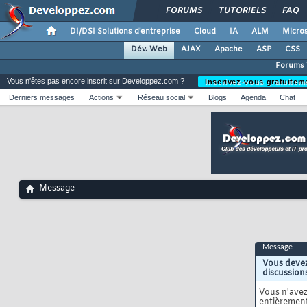
FORUMS
TUTORIELS
FAQ
DI/DSI Solutions d'entreprise
Cloud
IA
ALM
Micros
Dév. Web
AJAX
Apache
ASP
CSS
Forums
Vous n'êtes pas encore inscrit sur Developpez.com ?
Inscrivez-vous gratuitem
Derniers messages
Actions
Réseau social
Blogs
Agenda
Chat
Message
Message
Vous devez
discussion
Vous n'ave
entièrement