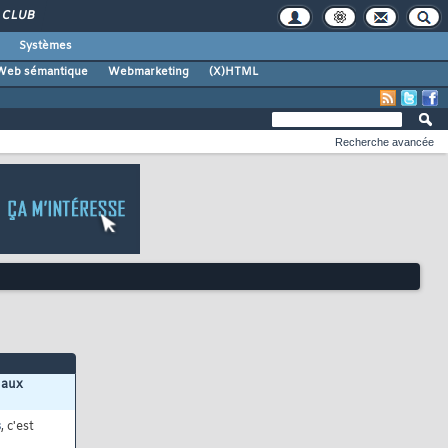
CLUB
Systèmes
Web sémantique
Webmarketing
(X)HTML
Recherche avancée
 aux
s
, c'est