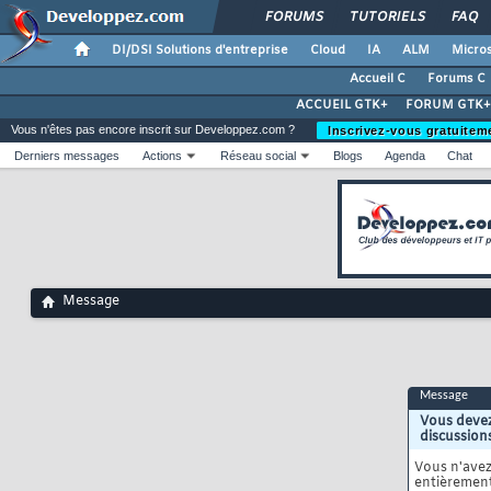
FORUMS
TUTORIELS
FAQ
DI/DSI Solutions d'entreprise
Cloud
IA
ALM
Micros
Accueil C
Forums C
ACCUEIL GTK+
FORUM GTK+
Vous n'êtes pas encore inscrit sur Developpez.com ?
Inscrivez-vous gratuitem
Derniers messages
Actions
Réseau social
Blogs
Agenda
Chat
Message
Message
Vous devez
discussion
Vous n'ave
entièrement