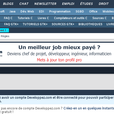
BLOGS
CHAT
NEWSLETTER
EMPLOI
ÉTUDES
DROIT
oft
Java
Dév. Web
EDI
Programmation
SGBD
Office
Mobiles
FAQ C
Tutoriels C
Livres C
Compilateurs et outils C
Sources C
B
FAQ GTK+
TUTORIELS GTK+
SOURCES GTK+
BIBLIOTHEQUES
LIVR
ent !
Règles
 avoir un compte Developpez.com et être connecté pour pouvoir participer
s.
z pas encore de compte Developpez.com ?
Créez-en un en quelques instant
 gratuit !