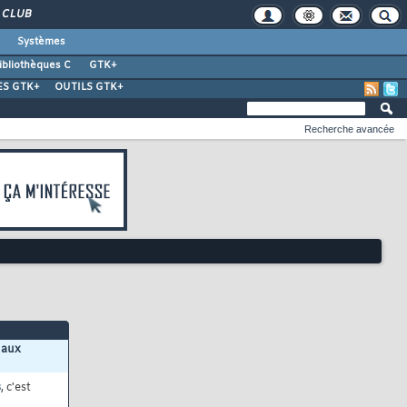
CLUB
Systèmes
ibliothèques C
GTK+
ES GTK+
OUTILS GTK+
Recherche avancée
 aux
s
, c'est