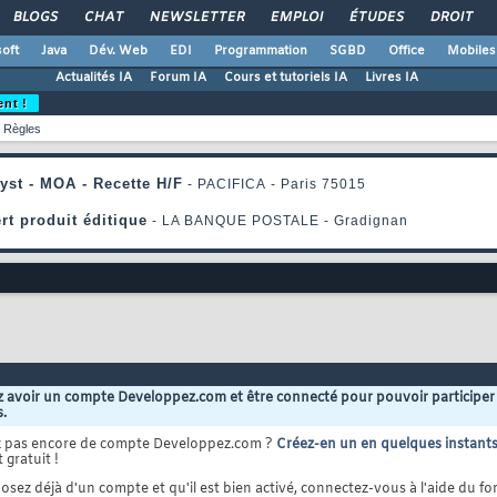
BLOGS
CHAT
NEWSLETTER
EMPLOI
ÉTUDES
DROIT
oft
Java
Dév. Web
EDI
Programmation
SGBD
Office
Mobiles
Actualités IA
Forum IA
Cours et tutoriels IA
Livres IA
ent !
Règles
 avoir un compte Developpez.com et être connecté pour pouvoir participer
s.
z pas encore de compte Developpez.com ?
Créez-en un en quelques instant
 gratuit !
osez déjà d'un compte et qu'il est bien activé, connectez-vous à l'aide du for