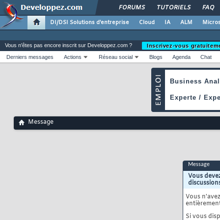
FORUMS
TUTORIELS
FAQ
DI/DSI Solutions d'entreprise
Cloud
IA
ALM
Micros
Vous n'êtes pas encore inscrit sur Developpez.com ?
Inscrivez-vous gratuitem
Derniers messages
Actions
Réseau social
Blogs
Agenda
Chat
Message
Message
Vous devez
discussion
Vous n'ave
entièrement
Si vous disp