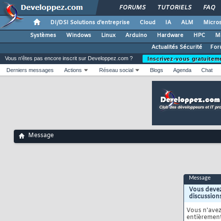
FORUMS
TUTORIELS
FAQ
DI/DSI Solutions d'entreprise
Cloud
IA
ALM
Micros
Systèmes
Windows
Linux
Arduino
Hardware
HPC
M
Actualités Sécurité
For
Vous n'êtes pas encore inscrit sur Developpez.com ?
Inscrivez-vous gratuitem
Derniers messages
Actions
Réseau social
Blogs
Agenda
Chat
Message
Message
Vous devez
discussion
Vous n'ave
entièrement