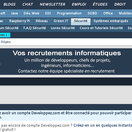
BLOGS
CHAT
NEWSLETTER
EMPLOI
ÉTUDES
DROIT
oft
Java
Dév. Web
EDI
Programmation
SGBD
Office
Mobiles
ac
Raspberry Pi
Réseau
Green IT
Sécurité
Systèmes embarqués
um Sécurité
F.A.Q Sécurité
Livres Sécurité
Cours et Tutoriels Sécurité
So
ent !
Règles
 avoir un compte Developpez.com et être connecté pour pouvoir participer
s.
z pas encore de compte Developpez.com ?
Créez-en un en quelques instant
 gratuit !