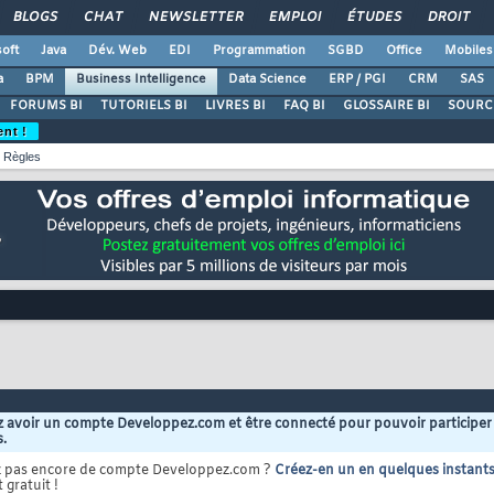
BLOGS
CHAT
NEWSLETTER
EMPLOI
ÉTUDES
DROIT
oft
Java
Dév. Web
EDI
Programmation
SGBD
Office
Mobiles
a
BPM
Business Intelligence
Data Science
ERP / PGI
CRM
SAS
FORUMS BI
TUTORIELS BI
LIVRES BI
FAQ BI
GLOSSAIRE BI
SOURCE
ent !
Règles
 avoir un compte Developpez.com et être connecté pour pouvoir participer
s.
z pas encore de compte Developpez.com ?
Créez-en un en quelques instant
 gratuit !