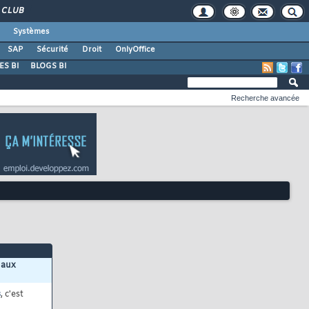
CLUB
Systèmes
SAP
Sécurité
Droit
OnlyOffice
S BI
BLOGS BI
Recherche avancée
 aux
s
, c'est