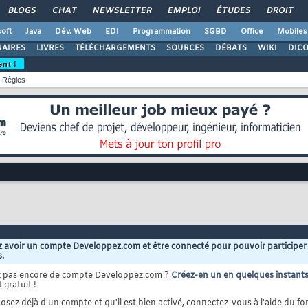
BLOGS
CHAT
NEWSLETTER
EMPLOI
ÉTUDES
DROIT
oft
Java
Dév. Web
EDI
Programmation
SGBD
Office
Mobiles
AIRES
LIVRES
TÉLÉCHARGEMENTS
SOURCES
DÉBATS
WIKI
DIC
ent !
Règles
 avoir un compte Developpez.com et être connecté pour pouvoir participer
s.
z pas encore de compte Developpez.com ?
Créez-en un en quelques instant
 gratuit !
osez déjà d'un compte et qu'il est bien activé, connectez-vous à l'aide du for