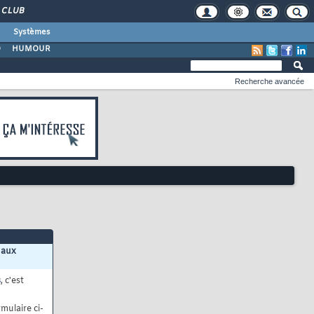
CLUB
Systèmes
O
HUMOUR
Recherche avancée
 aux
s
, c'est
mulaire ci-