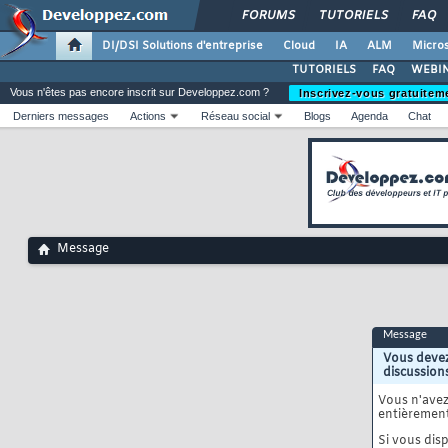
FORUMS
TUTORIELS
FAQ
DI/DSI Solutions d'entreprise
Cloud
IA
ALM
Micros
TUTORIELS
FAQ
WEBIN
Vous n'êtes pas encore inscrit sur Developpez.com ?
Inscrivez-vous gratuitem
Derniers messages
Actions
Réseau social
Blogs
Agenda
Chat
Message
Message
Vous devez
discussion
Vous n'ave
entièrement
Si vous disp