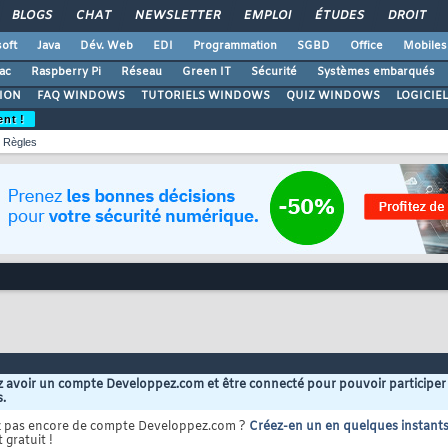
BLOGS
CHAT
NEWSLETTER
EMPLOI
ÉTUDES
DROIT
oft
Java
Dév. Web
EDI
Programmation
SGBD
Office
Mobiles
ac
Raspberry Pi
Réseau
Green IT
Sécurité
Systèmes embarqués
ION
FAQ WINDOWS
TUTORIELS WINDOWS
QUIZ WINDOWS
LOGICIE
ent !
Règles
 avoir un compte Developpez.com et être connecté pour pouvoir participer
s.
z pas encore de compte Developpez.com ?
Créez-en un en quelques instant
 gratuit !