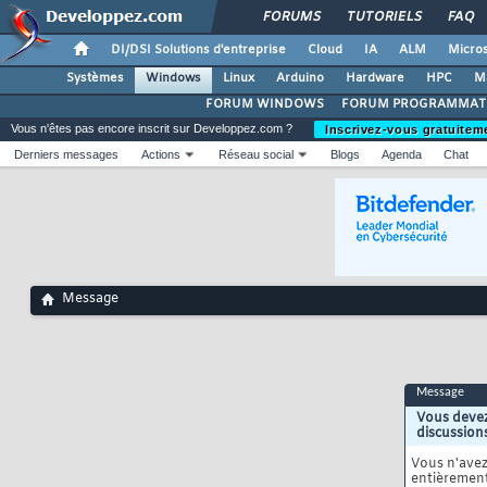
FORUMS
TUTORIELS
FAQ
DI/DSI Solutions d'entreprise
Cloud
IA
ALM
Micros
Systèmes
Windows
Linux
Arduino
Hardware
HPC
M
FORUM WINDOWS
FORUM PROGRAMMAT
Vous n'êtes pas encore inscrit sur Developpez.com ?
Inscrivez-vous gratuitem
Derniers messages
Actions
Réseau social
Blogs
Agenda
Chat
Message
Message
Vous devez
discussion
Vous n'ave
entièrement