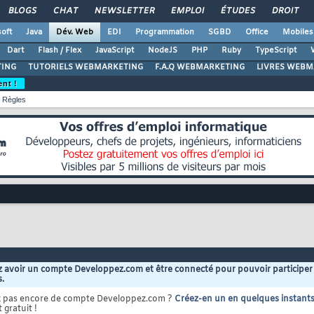
BLOGS
CHAT
NEWSLETTER
EMPLOI
ÉTUDES
DROIT
oft
Java
Dév. Web
EDI
Programmation
SGBD
Office
Mobiles
Dart
Flash / Flex
JavaScript
NodeJS
PHP
Ruby
TypeScript
ING
TUTORIELS WEBMARKETING
F.A.Q WEBMARKETING
LIVRES WEBM
ent !
Règles
 avoir un compte Developpez.com et être connecté pour pouvoir participer
s.
z pas encore de compte Developpez.com ?
Créez-en un en quelques instant
 gratuit !