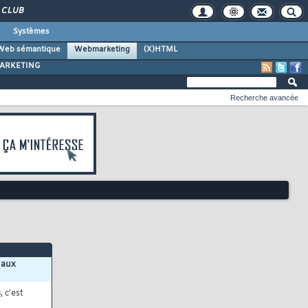
CLUB
Systèmes
Web sémantique
Webmarketing
(X)HTML
ARKETING
Recherche avancée
 aux
s
, c'est