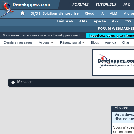
FORUMS
TUTORIELS
FAQ
DI/DSI Solutions d'entreprise
Cloud
IA
ALM
Micros
Dév. Web
AJAX
Apache
ASP
CSS
FORUM WEBMARKET
Vous n'êtes pas encore inscrit sur Developpez.com ?
Inscrivez-vous gratuitem
Derniers messages
Actions
Réseau social
Blogs
Agenda
Chat
Message
Message
Vous devez
discussion
Vous n'ave
entièrement