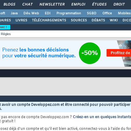
BLOGS
CHAT
NEWSLETTER
EMPLOI
ÉTUDES
DROIT
oft
Java
Dév. Web
EDI
Programmation
SGBD
Office
Mobiles
AIRES
LIVRES
TÉLÉCHARGEMENTS
SOURCES
DÉBATS
WIKI
DIC
ent !
Règles
 avoir un compte Developpez.com et être connecté pour pouvoir participer
s.
z pas encore de compte Developpez.com ?
Créez-en un en quelques instant
 gratuit !
osez déjà d'un compte et qu'il est bien activé, connectez-vous à l'aide du for