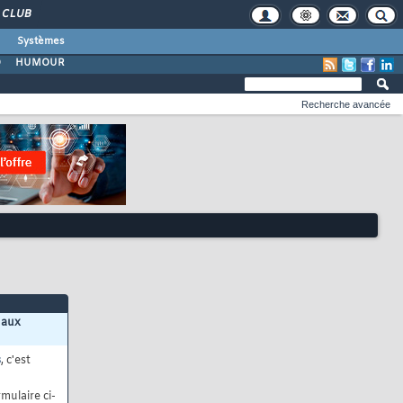
CLUB
Systèmes
O
HUMOUR
Recherche avancée
 aux
s
, c'est
mulaire ci-