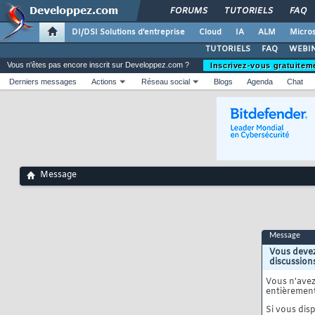
FORUMS
TUTORIELS
FAQ
DI/DSI Solutions d'entreprise
Cloud
IA
ALM
Micros
TUTORIELS
FAQ
WEBIN
Vous n'êtes pas encore inscrit sur Developpez.com ?
Inscrivez-vous gratuitem
Derniers messages
Actions
Réseau social
Blogs
Agenda
Chat
Message
Message
Vous devez
discussion
Vous n'ave
entièrement
Si vous disp