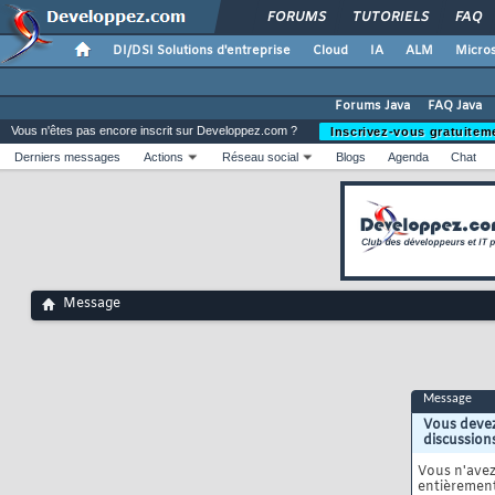
FORUMS
TUTORIELS
FAQ
DI/DSI Solutions d'entreprise
Cloud
IA
ALM
Micros
Forums Java
FAQ Java
Vous n'êtes pas encore inscrit sur Developpez.com ?
Inscrivez-vous gratuitem
Derniers messages
Actions
Réseau social
Blogs
Agenda
Chat
Message
Message
Vous devez
discussion
Vous n'ave
entièrement