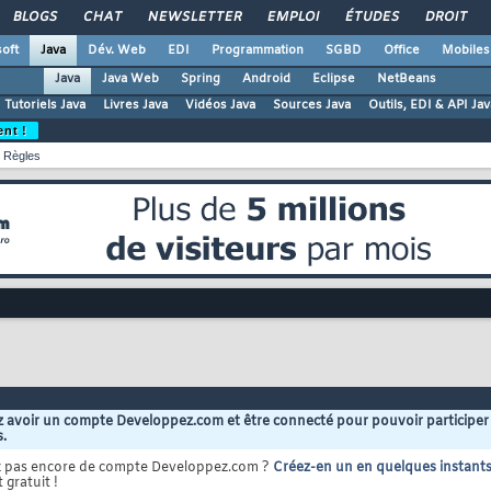
BLOGS
CHAT
NEWSLETTER
EMPLOI
ÉTUDES
DROIT
oft
Java
Dév. Web
EDI
Programmation
SGBD
Office
Mobiles
Java
Java Web
Spring
Android
Eclipse
NetBeans
Tutoriels Java
Livres Java
Vidéos Java
Sources Java
Outils, EDI & API Jav
ent !
Règles
 avoir un compte Developpez.com et être connecté pour pouvoir participer
s.
z pas encore de compte Developpez.com ?
Créez-en un en quelques instant
 gratuit !