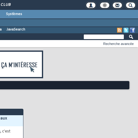
CLUB
Systèmes
a
JavaSearch
Recherche avancée
 aux
s
, c'est