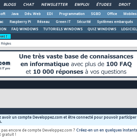
BLOGS
CHAT
NEWSLETTER
EMPLOI
ÉTUDES
DROIT
oft
Java
Dév. Web
EDI
Programmation
SGBD
Office
Mobiles
ac
Raspberry Pi
Réseau
Green IT
Sécurité
Systèmes embarqués
ION
FAQ WINDOWS
TUTORIELS WINDOWS
QUIZ WINDOWS
LOGICIE
ent !
Règles
 avoir un compte Developpez.com et être connecté pour pouvoir participer
s.
z pas encore de compte Developpez.com ?
Créez-en un en quelques instant
 gratuit !