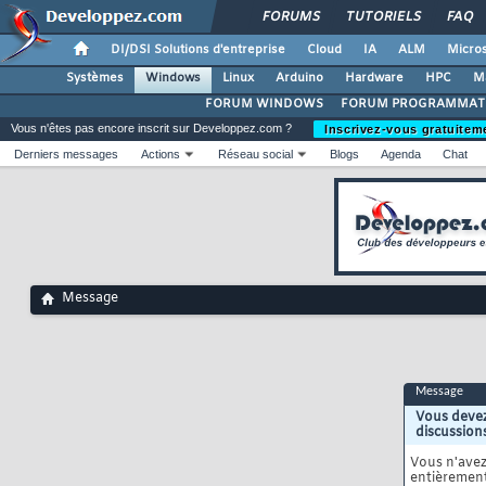
FORUMS
TUTORIELS
FAQ
DI/DSI Solutions d'entreprise
Cloud
IA
ALM
Micros
Systèmes
Windows
Linux
Arduino
Hardware
HPC
M
FORUM WINDOWS
FORUM PROGRAMMAT
Vous n'êtes pas encore inscrit sur Developpez.com ?
Inscrivez-vous gratuitem
Derniers messages
Actions
Réseau social
Blogs
Agenda
Chat
Message
Message
Vous devez
discussion
Vous n'ave
entièrement