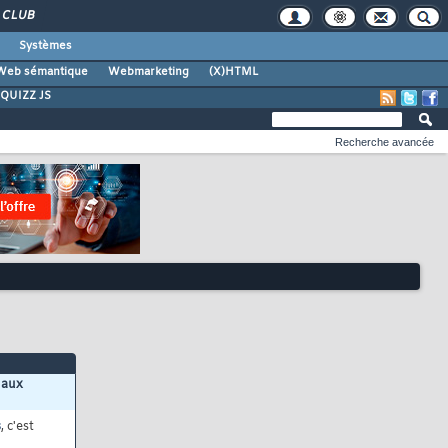
CLUB
Systèmes
Web sémantique
Webmarketing
(X)HTML
QUIZZ JS
Recherche avancée
 aux
s
, c'est