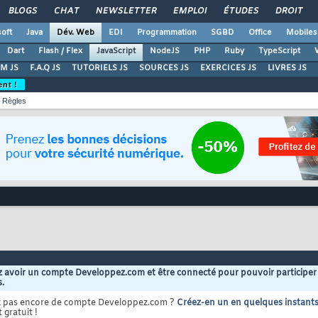
BLOGS
CHAT
NEWSLETTER
EMPLOI
ÉTUDES
DROIT
oft
Java
Dév. Web
EDI
Programmation
SGBD
Office
Mobiles
Dart
Flash / Flex
JavaScript
NodeJS
PHP
Ruby
TypeScript
M JS
F.A.Q JS
TUTORIELS JS
SOURCES JS
EXERCICES JS
LIVRES JS
ent !
Règles
 avoir un compte Developpez.com et être connecté pour pouvoir participer
s.
z pas encore de compte Developpez.com ?
Créez-en un en quelques instant
 gratuit !