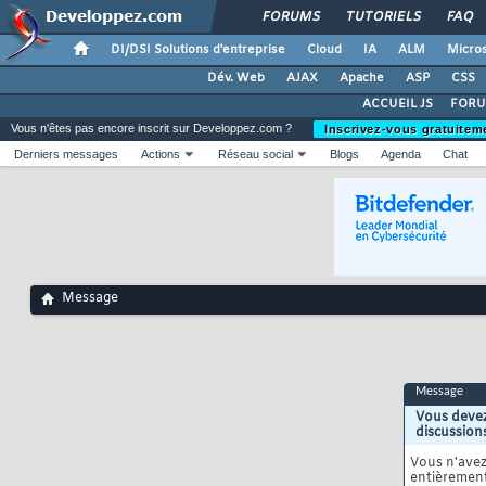
FORUMS
TUTORIELS
FAQ
DI/DSI Solutions d'entreprise
Cloud
IA
ALM
Micros
Dév. Web
AJAX
Apache
ASP
CSS
ACCUEIL JS
FORU
Vous n'êtes pas encore inscrit sur Developpez.com ?
Inscrivez-vous gratuitem
Derniers messages
Actions
Réseau social
Blogs
Agenda
Chat
Message
Message
Vous devez
discussion
Vous n'ave
entièrement