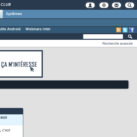
CLUB
Systèmes
tils Android
Webinars Intel
Recherche avancée
 aux
s
, c'est