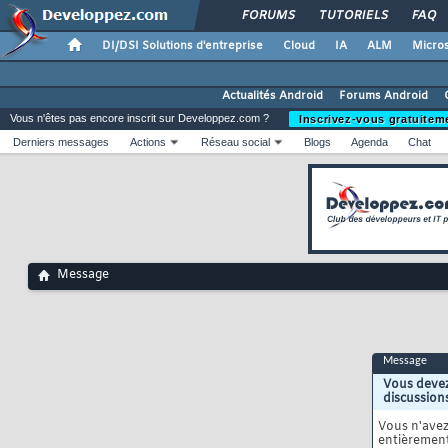
FORUMS
TUTORIELS
FAQ
DI/DSI Solutions d'entreprise
Cloud
IA
ALM
Micros
Actualités Android
Forums Android
Vous n'êtes pas encore inscrit sur Developpez.com ?
Inscrivez-vous gratuitem
Derniers messages
Actions
Réseau social
Blogs
Agenda
Chat
Message
Message
Vous devez
discussion
Vous n'ave
entièrement