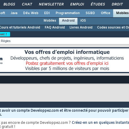
BLOGS
CHAT
NEWSLETTER
EMPLOI
ÉTUDES
DROIT
oft
Java
Dév. Web
EDI
Programmation
SGBD
Office
Mobiles
Mobiles
Android
iOS
Cours et tutoriels Android
FAQ Android
Livres Android
Codes sources et Ou
ent !
Règles
 avoir un compte Developpez.com et être connecté pour pouvoir participer
s.
z pas encore de compte Developpez.com ?
Créez-en un en quelques instant
 gratuit !