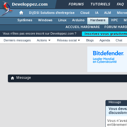
FORUMS
TUTORIELS
FAQ
DI/DSI Solutions d'entreprise
Cloud
IA
ALM
Micros
Systèmes
Windows
Linux
Arduino
Hardware
HPC
M
ACCUEIL HARDWARE
FORUM HAR
Vous n'êtes pas encore inscrit sur Developpez.com ?
Inscrivez-vous gratuitem
Derniers messages
Actions
Réseau social
Blogs
Agenda
Chat
Message
Message
Vous devez
discussion
Vous n'ave
entièrement