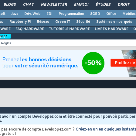
BLOGS
CHAT
NEWSLETTER
EMPLOI
ÉTUDES
DROIT
oft
Java
Dév. Web
EDI
Programmation
SGBD
Office
Mobiles
ac
Raspberry Pi
Réseau
Green IT
Sécurité
Systèmes embarqués
DWARE
FAQ HARDWARE
TUTORIELS HARDWARE
LIVRES HARDWARE
O
ent !
Règles
 avoir un compte Developpez.com et être connecté pour pouvoir participer
s.
z pas encore de compte Developpez.com ?
Créez-en un en quelques instant
 gratuit !