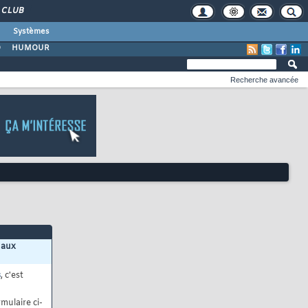
CLUB
Systèmes
O
HUMOUR
Recherche avancée
 aux
s
, c'est
mulaire ci-