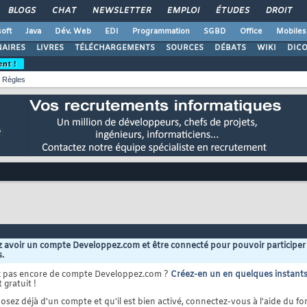
BLOGS
CHAT
NEWSLETTER
EMPLOI
ÉTUDES
DROIT
oft
Java
Dév. Web
EDI
Programmation
SGBD
Office
Mobiles
AIRES
LIVRES
TÉLÉCHARGEMENTS
SOURCES
DÉBATS
WIKI
DIC
ent !
Règles
 avoir un compte Developpez.com et être connecté pour pouvoir participer
s.
z pas encore de compte Developpez.com ?
Créez-en un en quelques instant
 gratuit !
osez déjà d'un compte et qu'il est bien activé, connectez-vous à l'aide du for