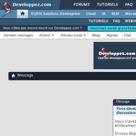
FORUMS
TUTORIELS
FAQ
DI/DSI Solutions d'entreprise
Cloud
IA
ALM
Micros
TUTORIELS
FAQ
WEBIN
Vous n'êtes pas encore inscrit sur Developpez.com ?
Inscrivez-vous gratuitem
Derniers messages
Actions
Réseau social
Blogs
Agenda
Chat
Message
Message
Vous devez
discussion
Vous n'ave
entièrement
Si vous disp