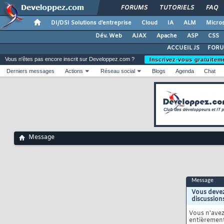
FORUMS
TUTORIELS
FAQ
DI/DSI Solutions d'entreprise
Cloud
IA
ALM
Micros
Dév. Web
AJAX
Apache
ASP
CSS
ACCUEIL JS
FORU
Vous n'êtes pas encore inscrit sur Developpez.com ?
Inscrivez-vous gratuitem
Derniers messages
Actions
Réseau social
Blogs
Agenda
Chat
Message
Message
Vous devez
discussion
Vous n'ave
entièrement