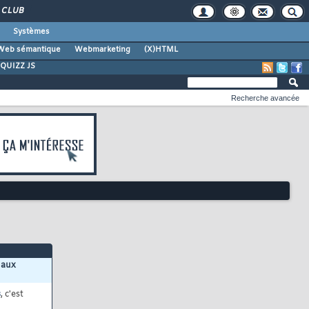
CLUB
Systèmes
Web sémantique
Webmarketing
(X)HTML
QUIZZ JS
Recherche avancée
 aux
s
, c'est