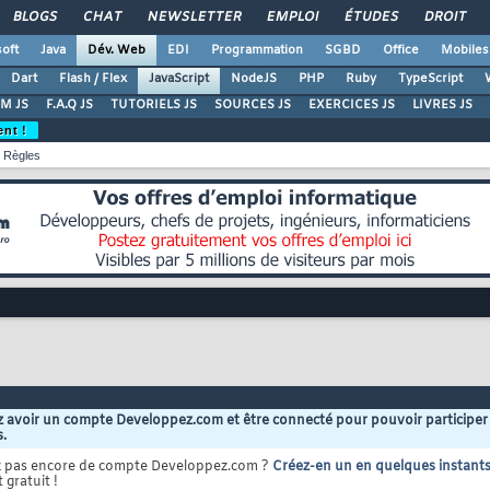
BLOGS
CHAT
NEWSLETTER
EMPLOI
ÉTUDES
DROIT
oft
Java
Dév. Web
EDI
Programmation
SGBD
Office
Mobiles
Dart
Flash / Flex
JavaScript
NodeJS
PHP
Ruby
TypeScript
M JS
F.A.Q JS
TUTORIELS JS
SOURCES JS
EXERCICES JS
LIVRES JS
ent !
Règles
 avoir un compte Developpez.com et être connecté pour pouvoir participer
s.
z pas encore de compte Developpez.com ?
Créez-en un en quelques instant
 gratuit !