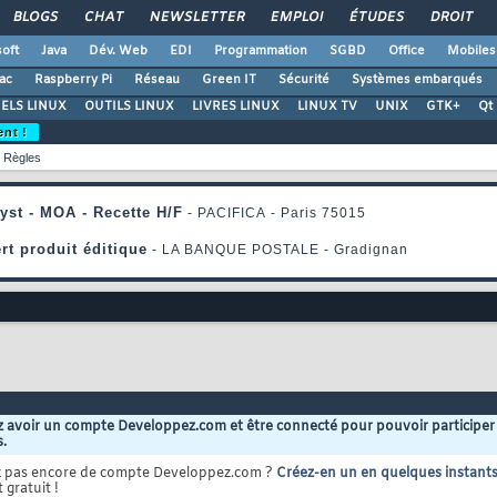
BLOGS
CHAT
NEWSLETTER
EMPLOI
ÉTUDES
DROIT
oft
Java
Dév. Web
EDI
Programmation
SGBD
Office
Mobiles
ac
Raspberry Pi
Réseau
Green IT
Sécurité
Systèmes embarqués
ELS LINUX
OUTILS LINUX
LIVRES LINUX
LINUX TV
UNIX
GTK+
Qt
ent !
Règles
 avoir un compte Developpez.com et être connecté pour pouvoir participer
s.
z pas encore de compte Developpez.com ?
Créez-en un en quelques instant
 gratuit !