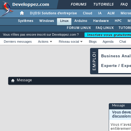
FORUMS
TUTORIELS
FAQ
DI/DSI Solutions d'entreprise
Cloud
IA
ALM
Micros
Systèmes
Windows
Linux
Arduino
Hardware
HPC
M
FORUM LINUX
FAQ LINUX
TUTORI
Vous n'êtes pas encore inscrit sur Developpez.com ?
Inscrivez-vous gratuitem
Derniers messages
Actions
Réseau social
Blogs
Agenda
Chat
Message
Message
Vous devez
discussion
Vous n'ave
entièrement