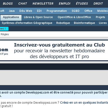
BLOGS
CHAT
NEWSLETTER
EMPLOI
ÉTUDES
DROIT
oft
Java
Dév. Web
EDI
Programmation
SGBD
Office
Mobiles
Applications
Libres & Open Source
OpenOffice & LibreOffice
Projets
Systèmes d'information Géographique
Robotique
Bioinformatique
Livres
ent !
Règles
 avoir un compte Developpez.com et être connecté pour pouvoir participer
s.
z pas encore de compte Developpez.com ?
Créez-en un en quelques instant
 gratuit !