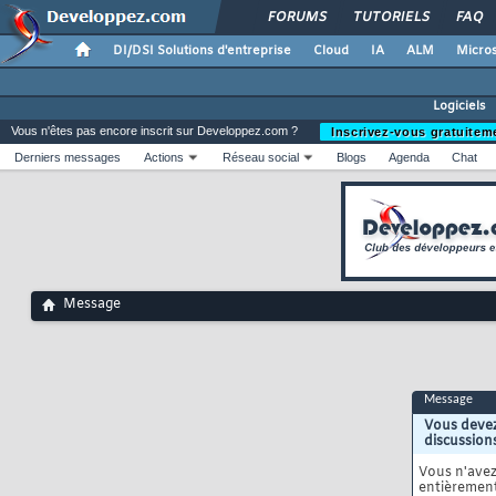
FORUMS
TUTORIELS
FAQ
DI/DSI Solutions d'entreprise
Cloud
IA
ALM
Micros
Logiciels
Vous n'êtes pas encore inscrit sur Developpez.com ?
Inscrivez-vous gratuitem
Derniers messages
Actions
Réseau social
Blogs
Agenda
Chat
Message
Message
Vous devez
discussion
Vous n'ave
entièrement