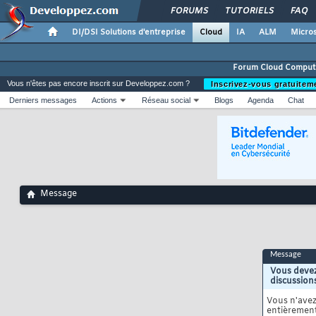
FORUMS
TUTORIELS
FAQ
DI/DSI Solutions d'entreprise
Cloud
IA
ALM
Micros
Forum Cloud Comput
Vous n'êtes pas encore inscrit sur Developpez.com ?
Inscrivez-vous gratuitem
Derniers messages
Actions
Réseau social
Blogs
Agenda
Chat
Message
Message
Vous devez
discussion
Vous n'ave
entièrement