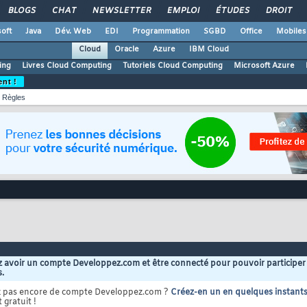
BLOGS
CHAT
NEWSLETTER
EMPLOI
ÉTUDES
DROIT
oft
Java
Dév. Web
EDI
Programmation
SGBD
Office
Mobiles
Cloud
Oracle
Azure
IBM Cloud
ing
Livres Cloud Computing
Tutoriels Cloud Computing
Microsoft Azure
ent !
Règles
 avoir un compte Developpez.com et être connecté pour pouvoir participer
s.
z pas encore de compte Developpez.com ?
Créez-en un en quelques instant
 gratuit !