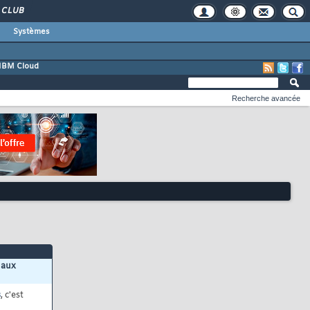
CLUB
Systèmes
IBM Cloud
Recherche avancée
 aux
s
, c'est