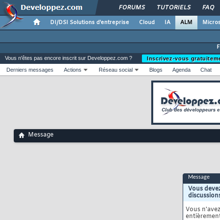
FORUMS
TUTORIELS
FAQ
DI/DSI Solutions d'entreprise
Cloud
IA
ALM
Micros
Vous n'êtes pas encore inscrit sur Developpez.com ?
Inscrivez-vous gratuitem
Derniers messages
Actions
Réseau social
Blogs
Agenda
Chat
Message
Message
Vous devez
discussion
Vous n'ave
entièrement