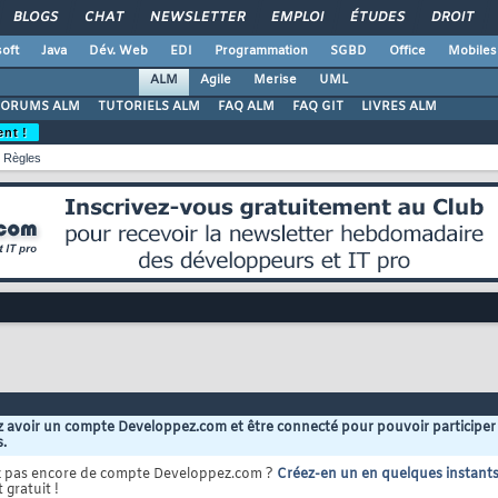
BLOGS
CHAT
NEWSLETTER
EMPLOI
ÉTUDES
DROIT
oft
Java
Dév. Web
EDI
Programmation
SGBD
Office
Mobiles
ALM
Agile
Merise
UML
FORUMS ALM
TUTORIELS ALM
FAQ ALM
FAQ GIT
LIVRES ALM
ent !
Règles
 avoir un compte Developpez.com et être connecté pour pouvoir participer
s.
z pas encore de compte Developpez.com ?
Créez-en un en quelques instant
 gratuit !